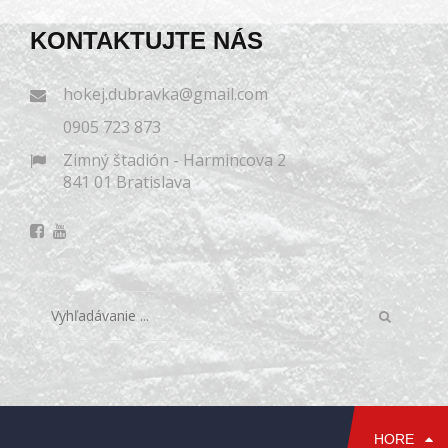
KONTAKTUJTE NÁS
hokej.dubravka@gmail.com
0905 723 873
Zimný štadión - Harmincova 2
841 01 Bratislava
HORE