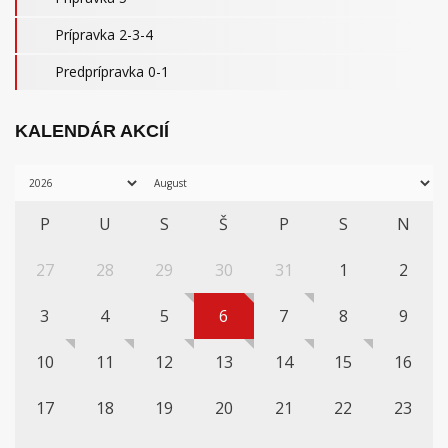
Prípravka 2-3-4
Predprípravka 0-1
KALENDÁR AKCIÍ
P
U
S
Š
P
S
N
27
28
29
30
31
1
2
3
4
5
6
7
8
9
10
11
12
13
14
15
16
17
18
19
20
21
22
23