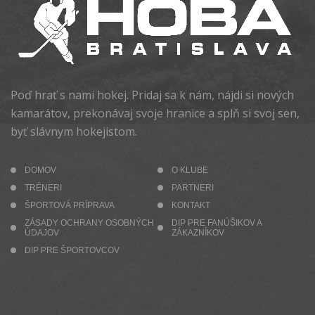
Poď hrať s nami hokej. Pridaj sa k nám, nájdi si nových
kamarátov, prekonávaj svoje hranice a splň si svoj sen,
byť slávnym hokejistom.
DOMOV
O KLUBE
TRÉNERI
PARTNERI
ŠPORTOVÁ PRÍPRAVA
KONTAKT
ZÁSADY OCHRANY OSOBNÝCH
DIP PRE FANÚŠIKOV A
ÚDAJOV
ZÁKAZNÍKOV
DIP PRE ŠPORTOVCOV