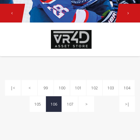
Previous
Next
|<
<
99
100
101
102
103
104
105
106
107
>
>|