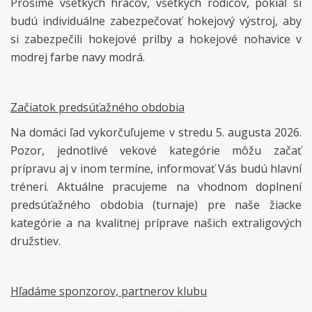
Prosíme všetkých hráčov, všetkých rodičov, pokiaľ si
budú individuálne zabezpečovať hokejový výstroj, aby
si zabezpečili hokejové prilby a hokejové nohavice v
modrej farbe navy modrá.
Začiatok predsúťažného obdobia
Na domáci ľad vykorčuľujeme v stredu 5. augusta 2026.
Pozor, jednotlivé vekové kategórie môžu začať
prípravu aj v inom termíne, informovať Vás budú hlavní
tréneri. Aktuálne pracujeme na vhodnom doplnení
predsúťažného obdobia (turnaje) pre naše žiacke
kategórie a na kvalitnej príprave našich extraligových
družstiev.
Hľadáme sponzorov, partnerov klubu