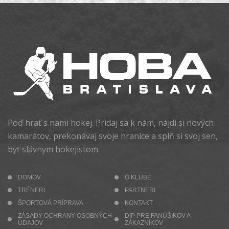
Poď hrať s nami hokej. Pridaj sa k nám, nájdi si nových
kamarátov, prekonávaj svoje hranice a splň si svoj sen,
byť slávnym hokejistom.
DOMOV
O KLUBE
TRÉNERI
PARTNERI
ŠPORTOVÁ PRÍPRAVA
KONTAKT
ZÁSADY OCHRANY OSOBNÝCH
DIP PRE FANÚŠIKOV A
ÚDAJOV
ZÁKAZNÍKOV