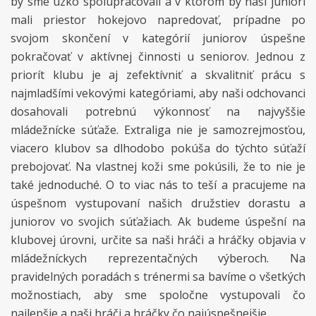
by sme úzko spolupracovali a v ktorom by naši juniori
mali priestor hokejovo napredovať, prípadne po
svojom skončení v kategórií juniorov úspešne
pokračovať v aktívnej činnosti u seniorov. Jednou z
priorít klubu je aj zefektívniť a skvalitniť prácu s
najmladšími vekovými kategóriami, aby naši odchovanci
dosahovali potrebnú výkonnosť na najvyššie
mládežnícke súťaže. Extraliga nie je samozrejmosťou,
viacero klubov sa dlhodobo pokúša do týchto súťaží
prebojovať. Na vlastnej koži sme pokúsili, že to nie je
také jednoduché. O to viac nás to teší a pracujeme na
úspešnom vystupovaní našich družstiev dorastu a
juniorov vo svojich súťažiach. Ak budeme úspešní na
klubovej úrovni, určite sa naši hráči a hráčky objavia v
mládežníckych reprezentačných výberoch. Na
pravidelných poradách s trénermi sa bavíme o všetkých
možnostiach, aby sme spoločne vystupovali čo
najlepšie a naši hráči a hráčky čo najúspešnejšie.