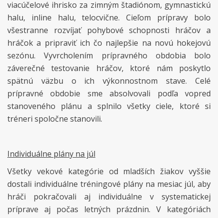
viacúčelové ihrisko za zimným štadiónom, gymnastickú
halu, inline halu, telocvične. Cieľom prípravy bolo
všestranne rozvíjať pohybové schopnosti hráčov a
hráčok a pripraviť ich čo najlepšie na novú hokejovú
sezónu. Vyvrcholením prípravného obdobia bolo
záverečné testovanie hráčov, ktoré nám poskytlo
spätnú väzbu o ich výkonnostnom stave. Celé
prípravné obdobie sme absolvovali podľa vopred
stanoveného plánu a splnilo všetky ciele, ktoré si
tréneri spoločne stanovili.
Individuálne plány na júl
Všetky vekové kategórie od mladších žiakov vyššie
dostali individuálne tréningové plány na mesiac júl, aby
hráči pokračovali aj individuálne v systematickej
príprave aj počas letných prázdnin. V kategóriách