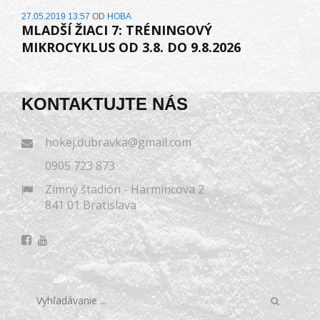
27.05.2019 13:57
OD
HOBA
MLADŠÍ ŽIACI 7: TRÉNINGOVÝ
MIKROCYKLUS OD 3.8. DO 9.8.2026
KONTAKTUJTE NÁS
hokej.dubravka@gmail.com
0905 723 873
Zimný štadión - Harmincova 2
841 01 Bratislava