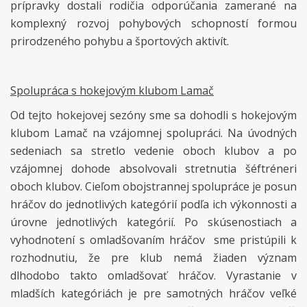
prípravky dostali rodičia odporúčania zamerané na
komplexný rozvoj pohybových schopností formou
prirodzeného pohybu a športových aktivít.
Spolupráca s hokejovým klubom Lamač
Od tejto hokejovej sezóny sme sa dohodli s hokejovým
klubom Lamač na vzájomnej spolupráci. Na úvodných
sedeniach sa stretlo vedenie oboch klubov a po
vzájomnej dohode absolvovali stretnutia šéftréneri
oboch klubov. Cieľom obojstrannej spolupráce je posun
hráčov do jednotlivých kategórií podľa ich výkonnosti a
úrovne jednotlivých kategórií. Po skúsenostiach a
vyhodnotení s omladšovaním hráčov sme pristúpili k
rozhodnutiu, že pre klub nemá žiaden význam
dlhodobo takto omladšovať hráčov. Vyrastanie v
mladších kategóriách je pre samotných hráčov veľké