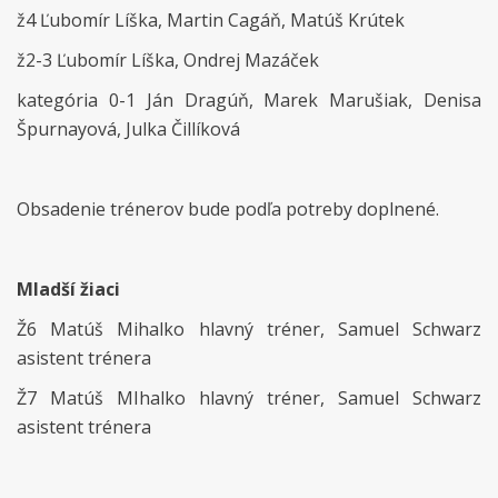
ž4 Ľubomír Líška, Martin Cagáň, Matúš Krútek
ž2-3 Ľubomír Líška, Ondrej Mazáček
kategória 0-1 Ján Dragúň, Marek Marušiak, Denisa
Špurnayová, Julka Čillíková
Obsadenie trénerov bude podľa potreby doplnené.
Mladší žiaci
Ž6 Matúš Mihalko hlavný tréner, Samuel Schwarz
asistent trénera
Ž7 Matúš MIhalko hlavný tréner, Samuel Schwarz
asistent trénera