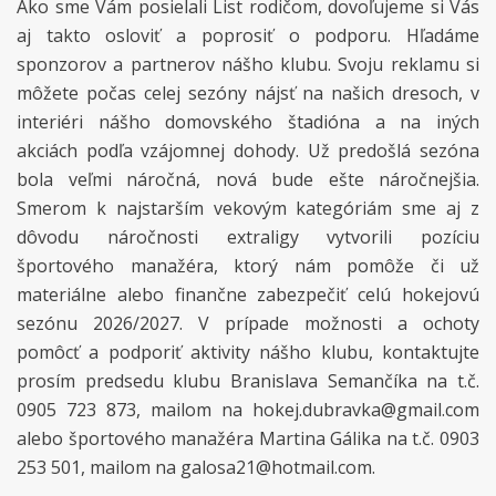
Ako sme Vám posielali List rodičom, dovoľujeme si Vás
aj takto osloviť a poprosiť o podporu. Hľadáme
sponzorov a partnerov nášho klubu. Svoju reklamu si
môžete počas celej sezóny nájsť na našich dresoch, v
interiéri nášho domovského štadióna a na iných
akciách podľa vzájomnej dohody. Už predošlá sezóna
bola veľmi náročná, nová bude ešte náročnejšia.
Smerom k najstarším vekovým kategóriám sme aj z
dôvodu náročnosti extraligy vytvorili pozíciu
športového manažéra, ktorý nám pomôže či už
materiálne alebo finančne zabezpečiť celú hokejovú
sezónu 2026/2027. V prípade možnosti a ochoty
pomôcť a podporiť aktivity nášho klubu, kontaktujte
prosím predsedu klubu Branislava Semančíka na t.č.
0905 723 873, mailom na hokej.dubravka@gmail.com
alebo športového manažéra Martina Gálika na t.č. 0903
253 501, mailom na galosa21@hotmail.com.