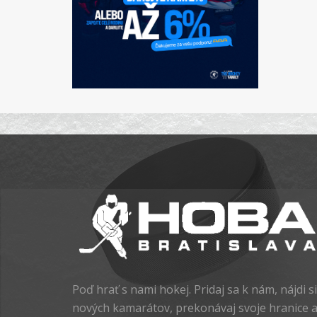
Poď hrať s nami hokej. Pridaj sa k nám, nájdi si
nových kamarátov, prekonávaj svoje hranice 