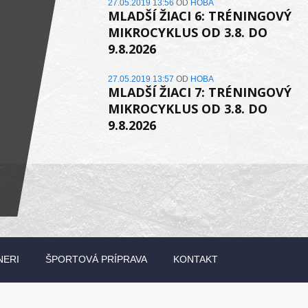
27.05.2019 13:56
OD
HOBA
MLADŠÍ ŽIACI 6: TRÉNINGOVÝ
MIKROCYKLUS OD 3.8. DO
9.8.2026
27.05.2019 13:57
OD
HOBA
MLADŠÍ ŽIACI 7: TRÉNINGOVÝ
MIKROCYKLUS OD 3.8. DO
9.8.2026
NERI
ŠPORTOVÁ PRÍPRAVA
KONTAKT