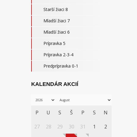
Starší žiaci 8
Mladší žiaci 7
Mladší žiaci 6
Prípravka 5
Prípravka 2-3-4
Predprípravka 0-1
KALENDÁR AKCIÍ
P
U
S
Š
P
S
N
27
28
29
30
31
1
2