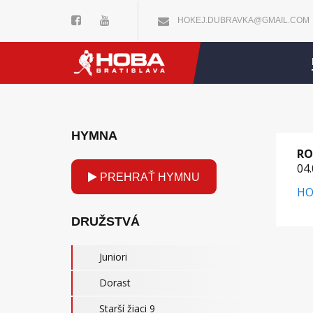
HOKEJ.DUBRAVKA@GMAIL.COM
HYMNA
RO
04.
PREHRAŤ HYMNU
HO
DRUŽSTVÁ
Juniori
Dorast
Starší žiaci 9