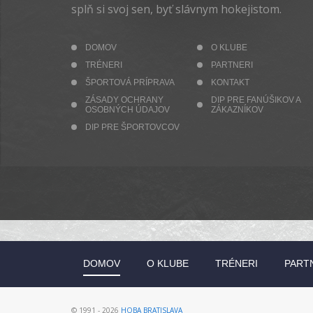
splň si svoj sen, byť slávnym hokejistom.
DOMOV
O KLUBE
TRÉNERI
PARTNERI
ŠPORTOVÁ PRÍPRAVA
KONTAKT
ZÁSADY OCHRANY
DIP PRE FANÚŠIKOV A
OSOBNÝCH ÚDAJOV
ZÁKAZNÍKOV
DIP PRE ŠPORTOVCOV
DOMOV
O KLUBE
TRÉNERI
PART
© 1991 - 2026
HOBA BRATISLAVA