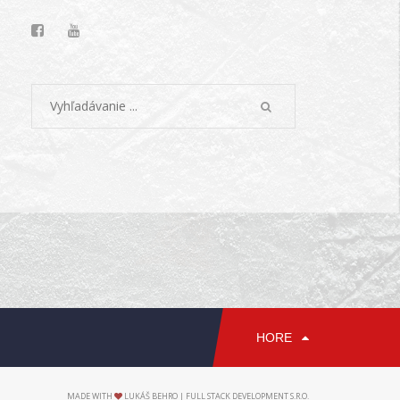
HORE
MADE WITH
LUKÁŠ BEHRO | FULL STACK DEVELOPMENT S.R.O.