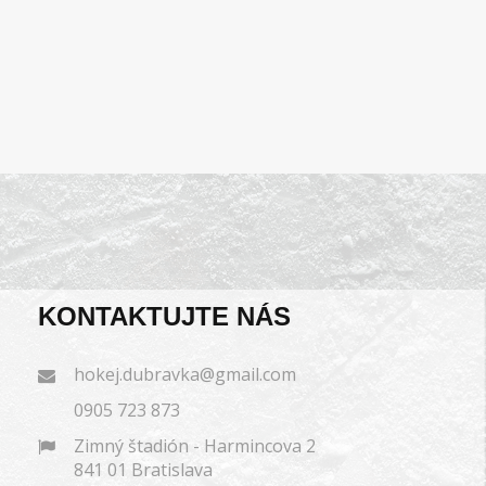
KONTAKTUJTE NÁS
hokej.dubravka@gmail.com
0905 723 873
Zimný štadión - Harmincova 2
841 01 Bratislava