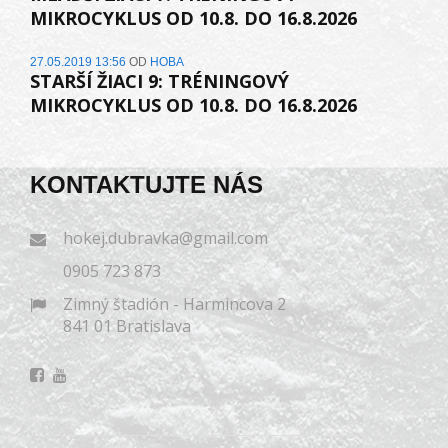
MIKROCYKLUS OD 10.8. DO 16.8.2026
27.05.2019 13:56
OD
HOBA
STARŠÍ ŽIACI 9: TRÉNINGOVÝ
MIKROCYKLUS OD 10.8. DO 16.8.2026
KONTAKTUJTE NÁS
hokej.dubravka@gmail.com
0905 723 873
Zimný štadión - Harmincova 2
841 01 Bratislava