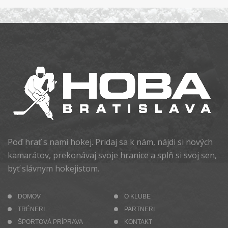
Poď hrať s nami hokej. Pridaj sa k nám, nájdi si nových
kamarátov, prekonávaj svoje hranice a splň si svoj sen,
byť slávnym hokejistom.
DOMOV
O KLUBE
TRÉNERI
PARTNERI
ŠPORTOVÁ PRÍPRAVA
KONTAKT