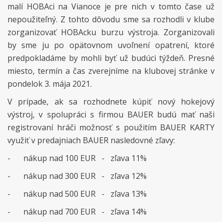
malí HOBAci na Vianoce je pre nich v tomto čase už
nepoužiteľný. Z tohto dôvodu sme sa rozhodli v klube
zorganizovať HOBAcku burzu výstroja. Zorganizovali
by sme ju po opätovnom uvoľnení opatrení, ktoré
predpokladáme by mohli byť už budúci týždeň. Presné
miesto, termín a čas zverejníme na klubovej stránke v
pondelok 3. mája 2021.
V prípade, ak sa rozhodnete kúpiť nový hokejový
výstroj, v spolupráci s firmou BAUER budú mať naši
registrovaní hráči možnosť s použitím BAUER KARTY
využiť v predajniach BAUER nasledovné zľavy:
-
nákup nad 100 EUR - zľava 11%
-
nákup nad 300 EUR - zľava 12%
-
nákup nad 500 EUR - zľava 13%
-
nákup nad 700 EUR - zľava 14%