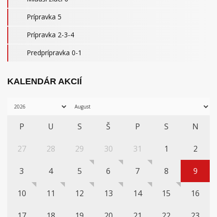
Prípravka 5
Prípravka 2-3-4
Predprípravka 0-1
KALENDÁR AKCIÍ
P
U
S
Š
P
S
N
27
28
29
30
31
1
2
3
4
5
6
7
8
9
10
11
12
13
14
15
16
17
18
19
20
21
22
23