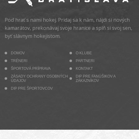
Poď hrať s nami hokej. Pridaj sa k nám, nájdi si nových
kamarátov, prekonávaj svoje hranice a splň si svoj sen,
byť slávnym hokejistom.
DOMOV
O KLUBE
TRÉNERI
PARTNERI
ŠPORTOVÁ PRÍPRAVA
KONTAKT
ZÁSADY OCHRANY OSOBNÝCH
DIP PRE FANÚŠIKOV A
ÚDAJOV
ZÁKAZNÍKOV
DIP PRE ŠPORTOVCOV