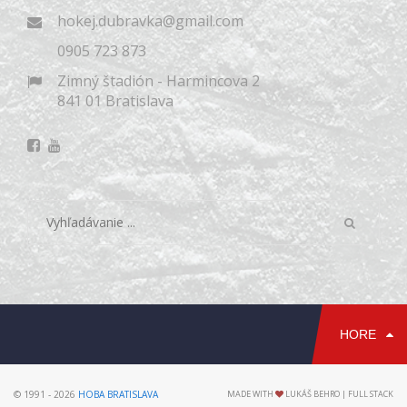
hokej.dubravka@gmail.com
0905 723 873
Zimný štadión - Harmincova 2
841 01 Bratislava
HORE
© 1991 - 2026
HOBA BRATISLAVA
MADE WITH
LUKÁŠ BEHRO | FULL STACK