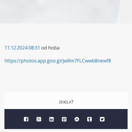
11.12.2024 08:31
od hoba
https://photos.app.goo.gl/jwRm7FLCwwb8newf8
ZDIELAŤ