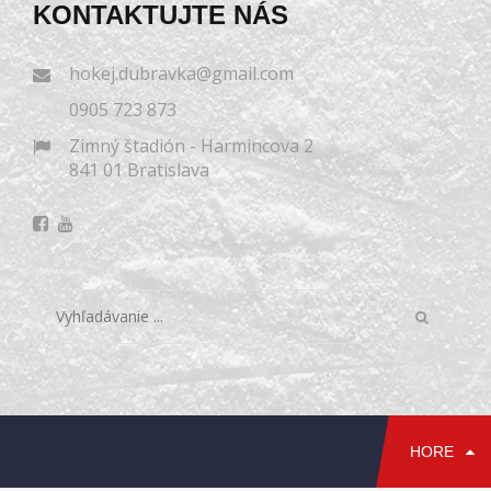
KONTAKTUJTE NÁS
hokej.dubravka@gmail.com
0905 723 873
Zimný štadión - Harmincova 2
841 01 Bratislava
HORE