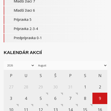
Mladší žiaci 7
Mladší žiaci 6
Prípravka 5
Prípravka 2-3-4
Predprípravka 0-1
KALENDÁR AKCIÍ
P
U
S
Š
P
S
N
27
28
29
30
31
1
2
3
4
5
6
7
8
9
10
11
12
13
14
15
16