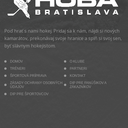
Poď hrať s nami hokej. Pridaj sa k nám, nájdi si nových
kamarátov, prekonávaj svoje hranice a splň si svoj sen,
byť slávnym hokejistom.
DOMOV
O KLUBE
TRÉNERI
PARTNERI
ŠPORTOVÁ PRÍPRAVA
KONTAKT
ZÁSADY OCHRANY OSOBNÝCH
DIP PRE FANÚŠIKOV A
ÚDAJOV
ZÁKAZNÍKOV
DIP PRE ŠPORTOVCOV