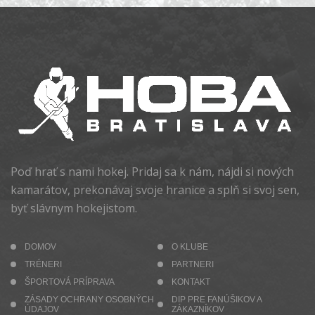
Poď hrať s nami hokej. Pridaj sa k nám, nájdi si nových
kamarátov, prekonávaj svoje hranice a splň si svoj sen,
byť slávnym hokejistom.
DOMOV
O KLUBE
TRÉNERI
PARTNERI
ŠPORTOVÁ PRÍPRAVA
KONTAKT
ZÁSADY OCHRANY OSOBNÝCH
DIP PRE FANÚŠIKOV A
ÚDAJOV
ZÁKAZNÍKOV