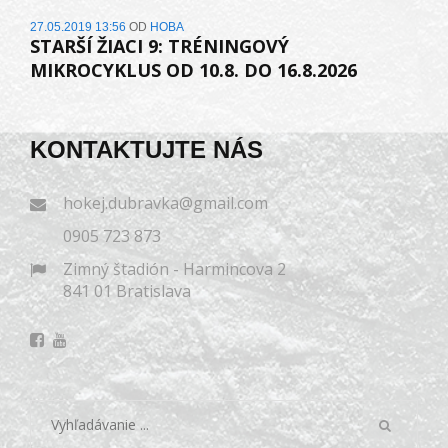
27.05.2019 13:56
OD
HOBA
STARŠÍ ŽIACI 9: TRÉNINGOVÝ
MIKROCYKLUS OD 10.8. DO 16.8.2026
KONTAKTUJTE NÁS
hokej.dubravka@gmail.com
0905 723 873
Zimný štadión - Harmincova 2
841 01 Bratislava