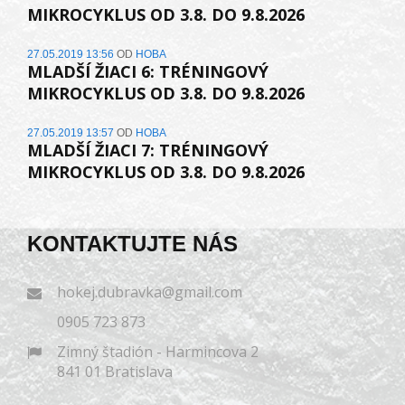
MIKROCYKLUS OD 3.8. DO 9.8.2026
27.05.2019 13:56
OD
HOBA
MLADŠÍ ŽIACI 6: TRÉNINGOVÝ
MIKROCYKLUS OD 3.8. DO 9.8.2026
27.05.2019 13:57
OD
HOBA
MLADŠÍ ŽIACI 7: TRÉNINGOVÝ
MIKROCYKLUS OD 3.8. DO 9.8.2026
KONTAKTUJTE NÁS
hokej.dubravka@gmail.com
0905 723 873
Zimný štadión - Harmincova 2
841 01 Bratislava