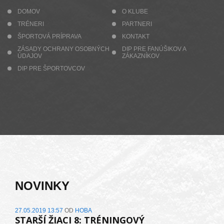
DOMOV
O KLUBE
TRÉNERI
PARTNERI
ŠPORTOVÁ PRÍPRAVA
KONTAKT
ZÁSADY OCHRANY OSOBNÝCH
DIP PRE FANÚŠIKOV A
ÚDAJOV
ZÁKAZNÍKOV
DIP PRE ŠPORTOVCOV
NOVINKY
27.05.2019 13:57
OD
HOBA
STARŠÍ ŽIACI 8: TRÉNINGOVÝ