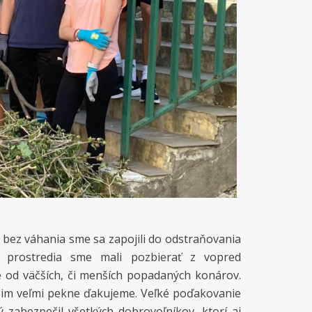
 bez váhania sme sa zapojili do odstraňovania
o prostredia sme mali pozbierať z vopred
e od väčších, či menších popadaných konárov.
 čo im veľmi pekne ďakujeme. Veľké poďakovanie
 zabezpečil všetkých dobrovoľníkov, ktorí aj