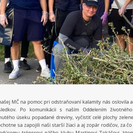
našej MČ na pomoc pri odstraňovaní kalamity nás oslovila a
sledkov. Po komunikácii s naším Oddelením životnéh
utého úseku popadané dreviny, vyčistiť celé plochy zelen
chotne sa zapojili naši starší žiaci a aj zopár rodičov, za
vedúcemu trénerovi nášho klubu Martinovi Tekáčovi, ktorý