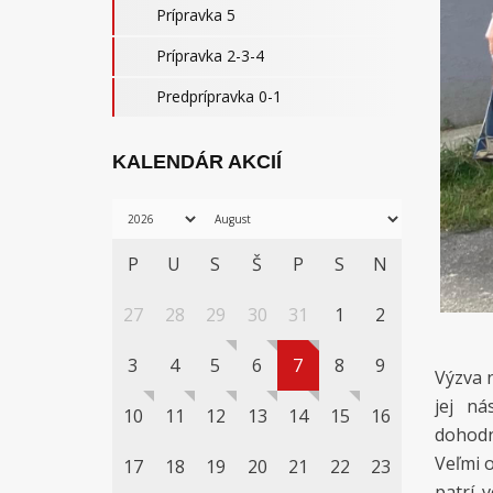
Prípravka 5
Prípravka 2-3-4
Predprípravka 0-1
KALENDÁR AKCIÍ
P
U
S
Š
P
S
N
27
28
29
30
31
1
2
3
4
5
6
7
8
9
Výzva 
jej ná
10
11
12
13
14
15
16
dohodn
Veľmi o
17
18
19
20
21
22
23
patrí 