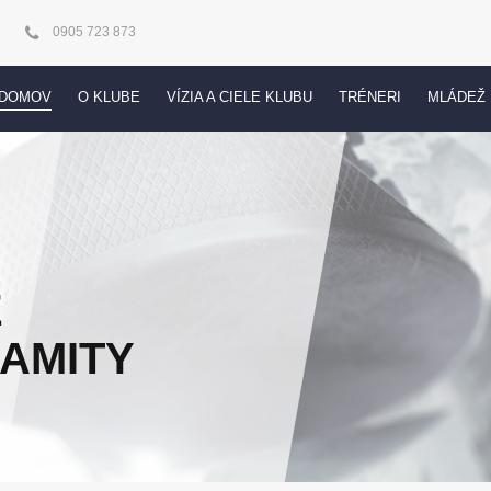
0905 723 873
DOMOV
O KLUBE
VÍZIA A CIELE KLUBU
TRÉNERI
MLÁDEŽ
E
AMITY