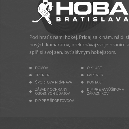
Poď hrať s nami hokej. Pridaj sa k nám, nájdi si
nových kamarátov, prekonávaj svoje hranice 
splň si svoj sen, byť slávnym hokejistom.
DOMOV
O KLUBE
TRÉNERI
PARTNERI
ŠPORTOVÁ PRÍPRAVA
KONTAKT
ZÁSADY OCHRANY
DIP PRE FANÚŠIKOV A
OSOBNÝCH ÚDAJOV
ZÁKAZNÍKOV
DIP PRE ŠPORTOVCOV