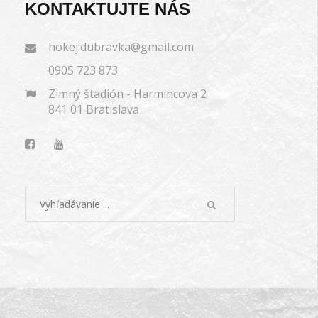
KONTAKTUJTE NÁS
hokej.dubravka@gmail.com
0905 723 873
Zimný štadión - Harmincova 2
841 01 Bratislava