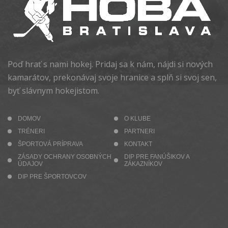
Poď hrať s nami hokej. Pridaj sa k nám, nájdi si nových
kamarátov, prekonávaj svoje hranice a splň si svoj sen,
byť slávnym hokejistom.
DOMOV
O KLUBE
TRÉNERI
PARTNERI
ŠPORTOVÁ PRÍPRAVA
KONTAKT
ZÁSADY OCHRANY OSOBNÝCH
DIP PRE FANÚŠIKOV A
ÚDAJOV
ZÁKAZNÍKOV
DIP PRE ŠPORTOVCOV