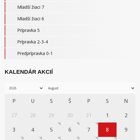
Mladší žiaci 7
Mladší žiaci 6
Prípravka 5
Prípravka 2-3-4
Predprípravka 0-1
KALENDÁR AKCIÍ
P
U
S
Š
P
S
N
27
28
29
30
31
1
2
3
4
5
6
7
8
9