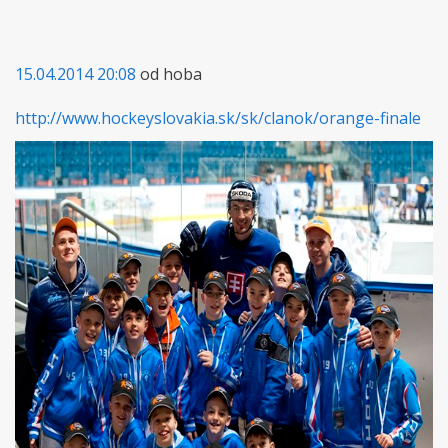
15.04.2014 20:08
od hoba
http://www.hockeyslovakia.sk/sk/clanok/orange-finale