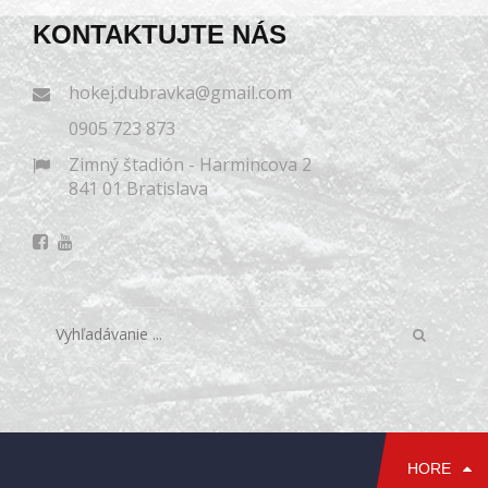
KONTAKTUJTE NÁS
hokej.dubravka@gmail.com
0905 723 873
Zimný štadión - Harmincova 2
841 01 Bratislava
HORE