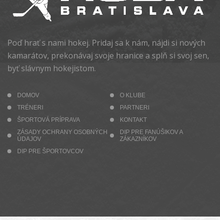
Poď hrať s nami hokej. Pridaj sa k nám, nájdi si nových
kamarátov, prekonávaj svoje hranice a splň si svoj sen,
byť slávnym hokejistom.
DOMOV
O KLUBE
TRÉNERI
PARTNERI
ŠPORTOVÁ PRÍPRAVA
KONTAKT
ZÁSADY OCHRANY OSOBNÝCH
DIP PRE FANÚŠIKOV A
ÚDAJOV
ZÁKAZNÍKOV
DIP PRE ŠPORTOVCOV