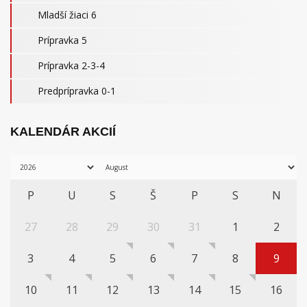
Mladší žiaci 6
Prípravka 5
Prípravka 2-3-4
Predprípravka 0-1
KALENDÁR AKCIÍ
P
U
S
Š
P
S
N
27
28
29
30
31
1
2
3
4
5
6
7
8
9
10
11
12
13
14
15
16