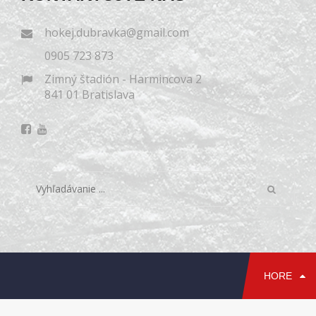
hokej.dubravka@gmail.com
0905 723 873
Zimný štadión - Harmincova 2
841 01 Bratislava
HORE