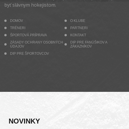
byť slávnym hokejistom.
DOMOV
O KLUBE
TRÉNERI
PARTNERI
ŠPORTOVÁ PRÍPRAVA
KONTAKT
ZÁSADY OCHRANY OSOBNÝCH
DIP PRE FANÚŠIKOV A
ÚDAJOV
ZÁKAZNÍKOV
DIP PRE ŠPORTOVCOV
NOVINKY