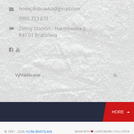
hokej.dubravka@gmail.com
0905 723 873
Zimný štadión - Harmincova 2
841 01 Bratislava
HORE
© 1991 - 2026
HOBA BRATISLAVA
MADE WITH
LUKÁŠ BEHRO | FULL STACK