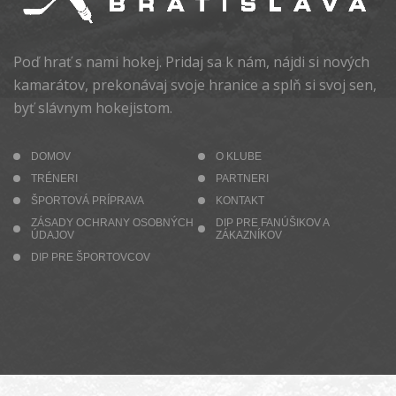
Poď hrať s nami hokej. Pridaj sa k nám, nájdi si nových
kamarátov, prekonávaj svoje hranice a splň si svoj sen,
byť slávnym hokejistom.
DOMOV
O KLUBE
TRÉNERI
PARTNERI
ŠPORTOVÁ PRÍPRAVA
KONTAKT
ZÁSADY OCHRANY OSOBNÝCH
DIP PRE FANÚŠIKOV A
ÚDAJOV
ZÁKAZNÍKOV
DIP PRE ŠPORTOVCOV