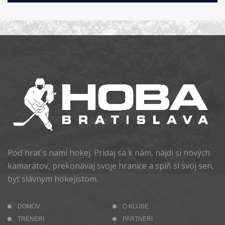
Poď hrať s nami hokej. Pridaj sa k nám, nájdi si nových
kamarátov, prekonávaj svoje hranice a splň si svoj sen,
byť slávnym hokejistom.
DOMOV
O KLUBE
TRÉNERI
PARTNERI