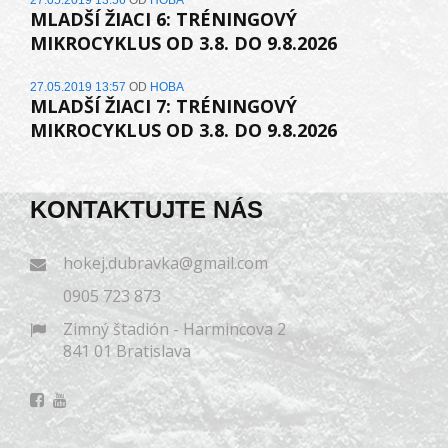
27.05.2019 13:56
OD
HOBA
MLADŠÍ ŽIACI 6: TRÉNINGOVÝ
MIKROCYKLUS OD 3.8. DO 9.8.2026
27.05.2019 13:57
OD
HOBA
MLADŠÍ ŽIACI 7: TRÉNINGOVÝ
MIKROCYKLUS OD 3.8. DO 9.8.2026
KONTAKTUJTE NÁS
hokej.dubravka@gmail.com
0905 723 873
Zimný štadión - Harmincova 2
841 01 Bratislava