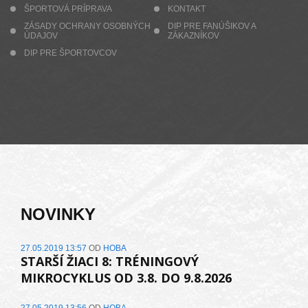
ŠPORTOVÁ PRÍPRAVA
KONTAKT
ZÁSADY OCHRANY OSOBNÝCH
DIP PRE FANÚŠIKOV A
ÚDAJOV
ZÁKAZNÍKOV
DIP PRE ŠPORTOVCOV
NOVINKY
27.05.2019 13:57
OD
HOBA
STARŠÍ ŽIACI 8: TRÉNINGOVÝ
MIKROCYKLUS OD 3.8. DO 9.8.2026