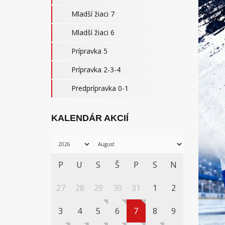
Mladší žiaci 7
Mladší žiaci 6
Prípravka 5
Prípravka 2-3-4
Predprípravka 0-1
KALENDÁR AKCIÍ
P
U
S
Š
P
S
N
27
28
29
30
31
1
2
3
4
5
6
7
8
9