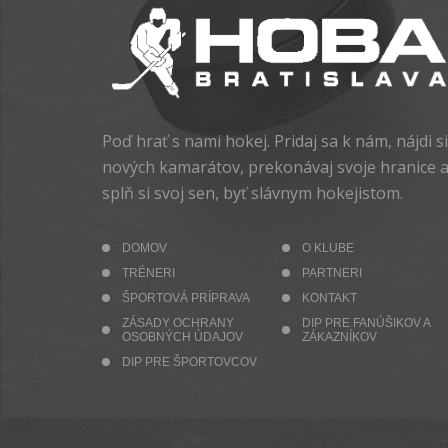
Poď hrať s nami hokej. Pridaj sa k nám, nájdi si
nových kamarátov, prekonávaj svoje hranice 
splň si svoj sen, byť slávnym hokejistom.
DOMOV
O KLUBE
TRÉNERI
PARTNERI
ŠPORTOVÁ PRÍPRAVA
KONTAKT
ZÁSADY OCHRANY
DIP PRE FANÚŠIKOV A
OSOBNÝCH ÚDAJOV
ZÁKAZNÍKOV
DIP PRE ŠPORTOVCOV