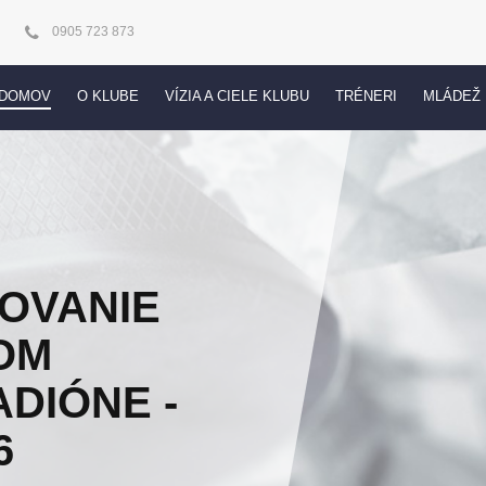
0905 723 873
DOMOV
O KLUBE
VÍZIA A CIELE KLUBU
TRÉNERI
MLÁDEŽ
OVANIE
OM
DIÓNE -
6