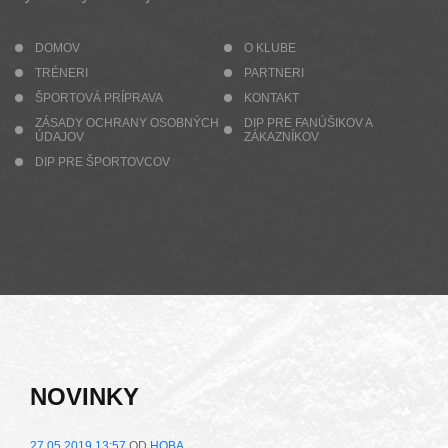
DOMOV
O KLUBE
TRÉNERI
PARTNERI
ŠPORTOVÁ PRÍPRAVA
KONTAKT
ZÁSADY OCHRANY OSOBNÝCH
DIP PRE FANÚŠIKOV A
ÚDAJOV
ZÁKAZNÍKOV
DIP PRE ŠPORTOVCOV
NOVINKY
27.05.2019 13:57
OD
HOBA