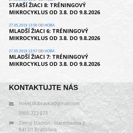
STARŠÍ ŽIACI 8: TRÉNINGOVÝ
MIKROCYKLUS OD 3.8. DO 9.8.2026
27.05.2019 13:56
OD
HOBA
MLADŠÍ ŽIACI 6: TRÉNINGOVÝ
MIKROCYKLUS OD 3.8. DO 9.8.2026
27.05.2019 13:57
OD
HOBA
MLADŠÍ ŽIACI 7: TRÉNINGOVÝ
MIKROCYKLUS OD 3.8. DO 9.8.2026
KONTAKTUJTE NÁS
hokej.dubravka@gmail.com
0905 723 873
Zimný štadión - Harmincova 2
841 01 Bratislava