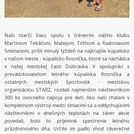
Naši starší žiaci, spolu s trénermi nášho klubu
Martinom Tekáčom, Matejom Tóthom a Radoslavom
Smetanom, prišli minulý týždeň na najkrajšie kúpalisko
v našom meste - kúpalisko Rosnička, ktoré sa nachádza
v našej mestskej časti Dúbravka. V spolupráci s
prevádzkovateľom letného kúpaliska Rosnička a
ostatných mestských športovísk - mestskou
organizáciou STARZ, rozdali najmenším návštevníkom
300 ks ovocného nápoja pre deti. Ako naši chalani v
kompletnom výstroji medzi slniacimi sa a oddychujúcimi
návštevníkmi v dnešných teplotách na záver akcie
povedali, bolo to príjemné spestrenie letného
prázdninového dňa. Určite im padlo vhod záverečné