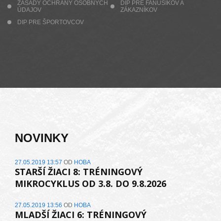
ZÁSADY OCHRANY OSOBNÝCH
DIP PRE FANÚŠIKOV A
ÚDAJOV
ZÁKAZNÍKOV
DIP PRE ŠPORTOVCOV
NOVINKY
27.05.2019 13:57
OD
HOBA
STARŠÍ ŽIACI 8: TRÉNINGOVÝ
MIKROCYKLUS OD 3.8. DO 9.8.2026
27.05.2019 13:56
OD
HOBA
MLADŠÍ ŽIACI 6: TRÉNINGOVÝ