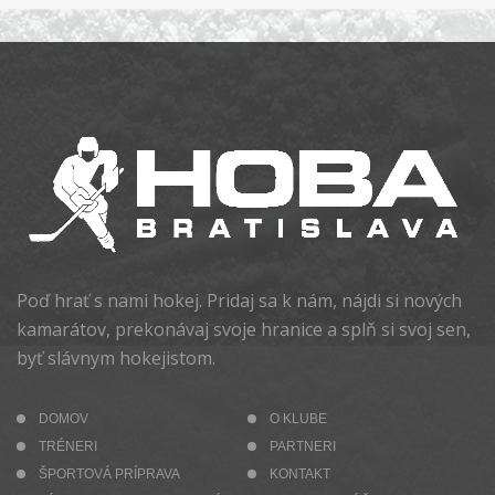
Poď hrať s nami hokej. Pridaj sa k nám, nájdi si nových
kamarátov, prekonávaj svoje hranice a splň si svoj sen,
byť slávnym hokejistom.
DOMOV
O KLUBE
TRÉNERI
PARTNERI
ŠPORTOVÁ PRÍPRAVA
KONTAKT