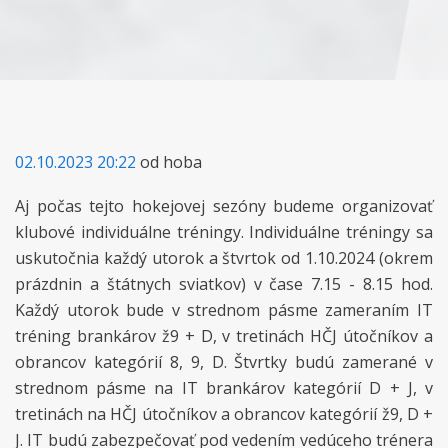
02.10.2023 20:22
od hoba
Aj počas tejto hokejovej sezóny budeme organizovať
klubové individuálne tréningy. Individuálne tréningy sa
uskutočnia každý utorok a štvrtok od 1.10.2024 (okrem
prázdnin a štátnych sviatkov) v čase 7.15 - 8.15 hod.
Každý utorok bude v strednom pásme zameraním IT
tréning brankárov ž9 + D, v tretinách HČJ útočníkov a
obrancov kategórií 8, 9, D. Štvrtky budú zamerané v
strednom pásme na IT brankárov kategórií D + J, v
tretinách na HČJ útočníkov a obrancov kategórií ž9, D +
J. IT budú zabezpečovať pod vedením vedúceho trénera