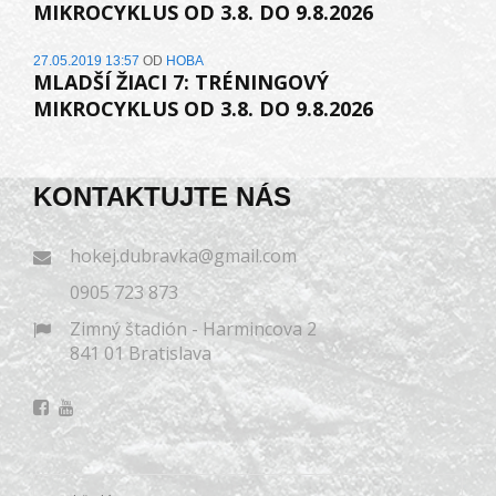
MIKROCYKLUS OD 3.8. DO 9.8.2026
27.05.2019 13:57
OD
HOBA
MLADŠÍ ŽIACI 7: TRÉNINGOVÝ
MIKROCYKLUS OD 3.8. DO 9.8.2026
KONTAKTUJTE NÁS
hokej.dubravka@gmail.com
0905 723 873
Zimný štadión - Harmincova 2
841 01 Bratislava