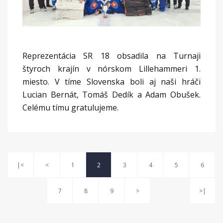
Reprezentácia SR 18 obsadila na Turnaji
štyroch krajín v nórskom Lillehammeri 1.
miesto. V tíme Slovenska boli aj naši hráči
Lucian Bernát, Tomáš Dedík a Adam Obušek.
Celému tímu gratulujeme.
|<
<
1
2
3
4
5
6
7
8
9
>
>|