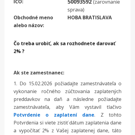
50093592
IČO:
(zarovnanie
sprava)
Obchodné meno
HOBA BRATISLAVA
alebo názov
:
Čo treba urobiť, ak sa rozhodnete darovať
2% ?
Ak ste zamestnanec:
1. Do 15.02.2026 požiadajte zamestnávateľa o
vykonanie ročného zúčtovania zaplatených
preddavkov na daň a následne požiadajte
zamestnávateľa, aby Vám vystavil tlačivo
Potvrdenie o zaplatení dane
. Z tohto
Potvrdenia si viete zistiť dátum zaplatenia dane
a vypočítať 2% z Vašej zaplatenej dane, táto