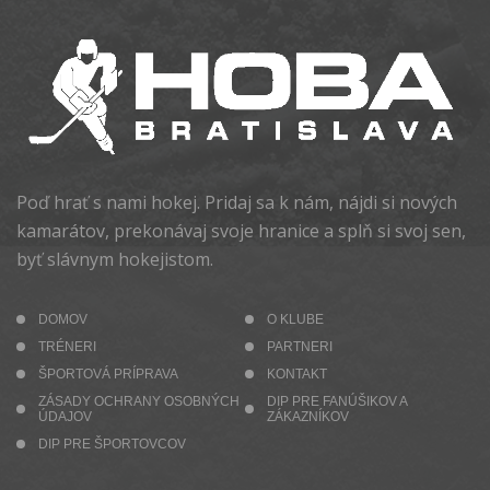
Poď hrať s nami hokej. Pridaj sa k nám, nájdi si nových
kamarátov, prekonávaj svoje hranice a splň si svoj sen,
byť slávnym hokejistom.
DOMOV
O KLUBE
TRÉNERI
PARTNERI
ŠPORTOVÁ PRÍPRAVA
KONTAKT
ZÁSADY OCHRANY OSOBNÝCH
DIP PRE FANÚŠIKOV A
ÚDAJOV
ZÁKAZNÍKOV
DIP PRE ŠPORTOVCOV