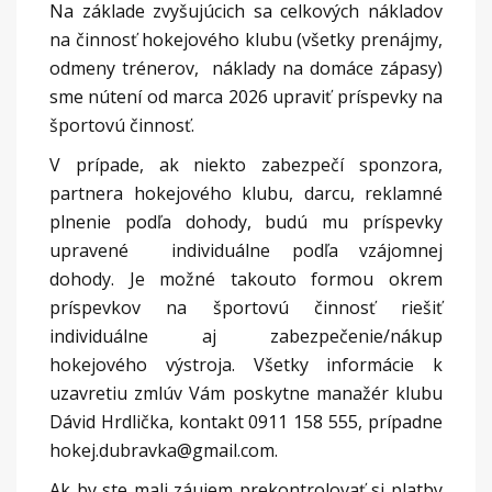
Na základe zvyšujúcich sa celkových nákladov
na činnosť hokejového klubu (všetky prenájmy,
odmeny trénerov, náklady na domáce zápasy)
sme nútení od marca 2026 upraviť príspevky na
športovú činnosť.
V prípade, ak niekto zabezpečí sponzora,
partnera hokejového klubu, darcu, reklamné
plnenie podľa dohody, budú mu príspevky
upravené individuálne podľa vzájomnej
dohody. Je možné takouto formou okrem
príspevkov na športovú činnosť riešiť
individuálne aj zabezpečenie/nákup
hokejového výstroja. Všetky informácie k
uzavretiu zmlúv Vám poskytne manažér klubu
Dávid Hrdlička, kontakt 0911 158 555, prípadne
hokej.dubravka@gmail.com.
Ak by ste mali záujem prekontrolovať si platby