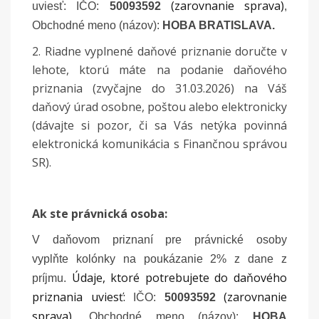
(zarovnanie sprava)
uviesť:
IČO:
50093592
,
Obchodné meno (názov):
HOBA BRATISLAVA.
2. Riadne vyplnené daňové priznanie doručte v
lehote, ktorú máte na podanie daňového
priznania (zvyčajne do 31.03.2026) na Váš
daňový úrad osobne, poštou alebo elektronicky
(dávajte si pozor, či sa Vás netýka povinná
elektronická komunikácia s Finančnou správou
SR).
Ak ste právnická osoba:
V daňovom priznaní pre právnické osoby
vyplňte kolónky na poukázanie 2% z dane z
Údaje, ktoré potrebujete do daňového
príjmu.
priznania uviesť:
(zarovnanie
IČO:
50093592
sprava)
,
Obchodné meno (názov):
HOBA