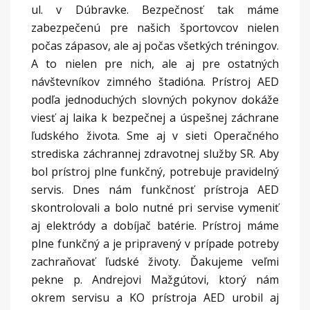
ul. v Dúbravke. Bezpečnosť tak máme
zabezpečenú pre našich športovcov nielen
počas zápasov, ale aj počas všetkých tréningov.
A to nielen pre nich, ale aj pre ostatných
návštevníkov zimného štadióna. Prístroj AED
podľa jednoduchých slovných pokynov dokáže
viesť aj laika k bezpečnej a úspešnej záchrane
ľudského života. Sme aj v sieti Operačného
strediska záchrannej zdravotnej služby SR. Aby
bol prístroj plne funkčný, potrebuje pravidelný
servis. Dnes nám funkčnosť prístroja AED
skontrolovali a bolo nutné pri servise vymeniť
aj elektródy a dobíjač batérie. Prístroj máme
plne funkčný a je pripravený v prípade potreby
zachraňovať ľudské životy. Ďakujeme veľmi
pekne p. Andrejovi Mažgútovi, ktorý nám
okrem servisu a KO prístroja AED urobil aj