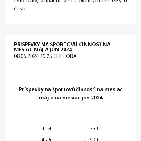
Dúbravky, prípadne deti z okolitých mestských
častí.
PRÍSPEVKY NA ŠPORTOVÚ ČINNOSŤ NA
MESIAC MÁJ A JÚN 2024
08.05.2024 19:25
OD
HOBA
Príspevky na športovú činnosť na mesiac
máj a na mesiac jún 2024
0 - 3
- 75 €
4 - 5
- 90 €