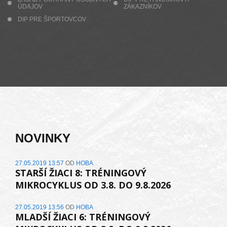
ÚDAJOV
ZÁKAZNÍKOV
DIP PRE ŠPORTOVCOV
NOVINKY
27.05.2019 13:57
OD
HOBA
STARŠÍ ŽIACI 8: TRÉNINGOVÝ
MIKROCYKLUS OD 3.8. DO 9.8.2026
27.05.2019 13:56
OD
HOBA
MLADŠÍ ŽIACI 6: TRÉNINGOVÝ