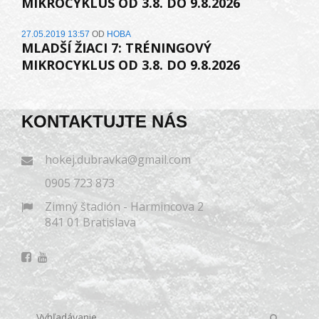
MIKROCYKLUS OD 3.8. DO 9.8.2026
27.05.2019 13:57
OD
HOBA
MLADŠÍ ŽIACI 7: TRÉNINGOVÝ
MIKROCYKLUS OD 3.8. DO 9.8.2026
KONTAKTUJTE NÁS
hokej.dubravka@gmail.com
0905 723 873
Zimný štadión - Harmincova 2
841 01 Bratislava