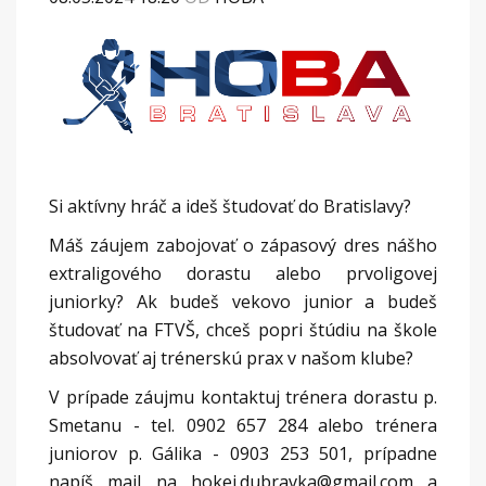
Si aktívny hráč a ideš študovať do Bratislavy?
Máš záujem zabojovať o zápasový dres nášho
extraligového dorastu alebo prvoligovej
juniorky? Ak budeš vekovo junior a budeš
študovať na FTVŠ, chceš popri štúdiu na škole
absolvovať aj trénerskú prax v našom klube?
V prípade záujmu kontaktuj trénera dorastu p.
Smetanu - tel. 0902 657 284 alebo trénera
juniorov p. Gálika - 0903 253 501, prípadne
napíš mail na hokej.dubravka@gmail.com a