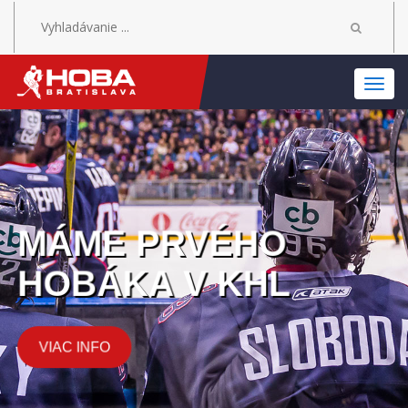
MEN
MÁME PRVÉHO
HOBÁKA V KHL
VIAC INFO