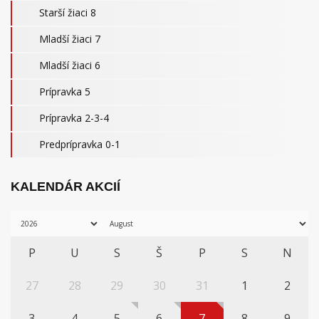
Starší žiaci 8
Mladší žiaci 7
Mladší žiaci 6
Prípravka 5
Prípravka 2-3-4
Predprípravka 0-1
KALENDÁR AKCIÍ
P
U
S
Š
P
S
N
27
28
29
30
31
1
2
3
4
5
6
7
8
9