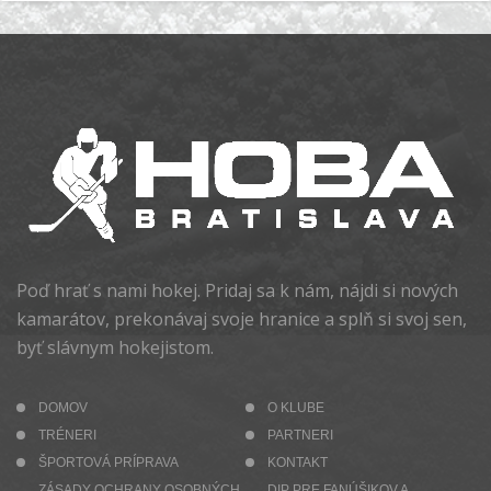
Poď hrať s nami hokej. Pridaj sa k nám, nájdi si nových
kamarátov, prekonávaj svoje hranice a splň si svoj sen,
byť slávnym hokejistom.
DOMOV
O KLUBE
TRÉNERI
PARTNERI
ŠPORTOVÁ PRÍPRAVA
KONTAKT
ZÁSADY OCHRANY OSOBNÝCH
DIP PRE FANÚŠIKOV A