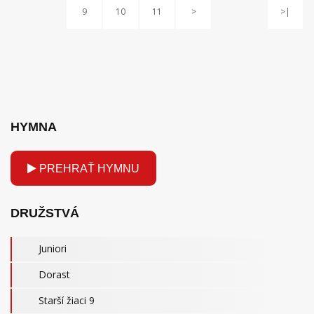
9
10
11
>
>|
HYMNA
PREHRAŤ HYMNU
DRUŽSTVÁ
Juniori
Dorast
Starší žiaci 9