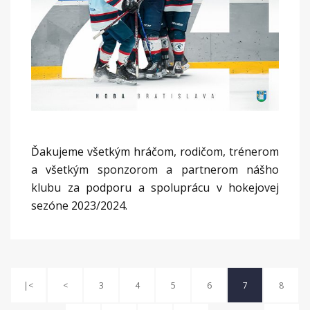
Ďakujeme všetkým hráčom, rodičom, trénerom
a všetkým sponzorom a partnerom nášho
klubu za podporu a spoluprácu v hokejovej
sezóne 2023/2024.
|<
<
3
4
5
6
7
8